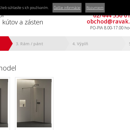
žieb súhlasíte s ich používaním.
Ďalšie informácie
Rozumiem
Potrebujete poradiť
or
02/444 550 0
 kútov a zásten
obchod@ravak.
PO-PIA 8.00-17.00 ho
3. Rám / pánt
4. Výplň
model