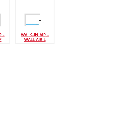
R -
WALK-IN AIR -
P
WALL AIR L