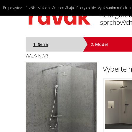
Pri poskytovaní našich služieb nám pomáhajú súbory cookie. Využívaním našich slu
Konfigurát
sprchových
1. Séria
2. Model
WALK-IN AIR
Vyberte 