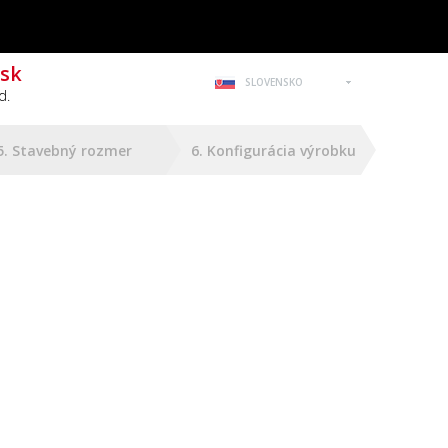
?
1
sk
SLOVENSKO
d.
5. Stavebný rozmer
6. Konfigurácia výrobku